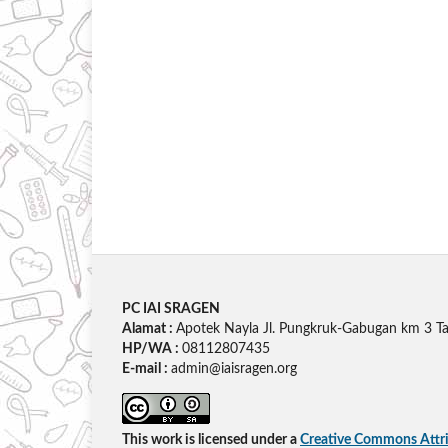
PC IAI SRAGEN
Alamat :
Apotek Nayla Jl. Pungkruk-Gabugan km 3 Ta
HP/WA :
08112807435
E-mail :
admin@iaisragen.org
This work is licensed under a
Creative Commons Attrib