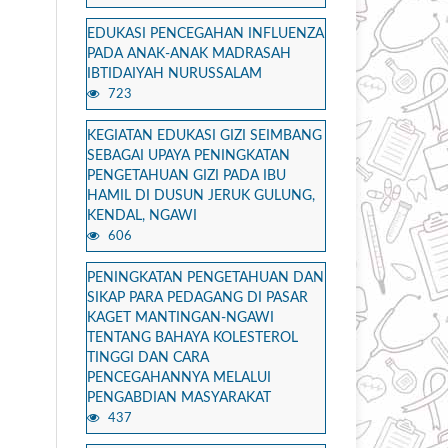
EDUKASI PENCEGAHAN INFLUENZA
PADA ANAK-ANAK MADRASAH
IBTIDAIYAH NURUSSALAM
723
KEGIATAN EDUKASI GIZI SEIMBANG
SEBAGAI UPAYA PENINGKATAN
PENGETAHUAN GIZI PADA IBU
HAMIL DI DUSUN JERUK GULUNG,
KENDAL, NGAWI
606
PENINGKATAN PENGETAHUAN DAN
SIKAP PARA PEDAGANG DI PASAR
KAGET MANTINGAN-NGAWI
TENTANG BAHAYA KOLESTEROL
TINGGI DAN CARA
PENCEGAHANNYA MELALUI
PENGABDIAN MASYARAKAT
437