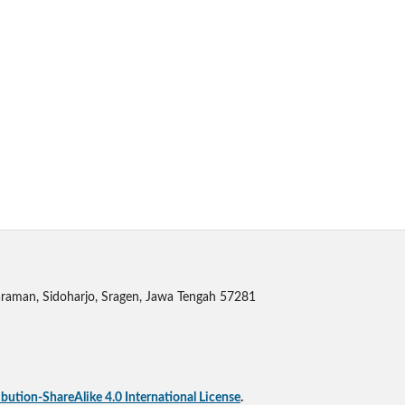
raman, Sidoharjo, Sragen, Jawa Tengah 57281
ution-ShareAlike 4.0 International License
.