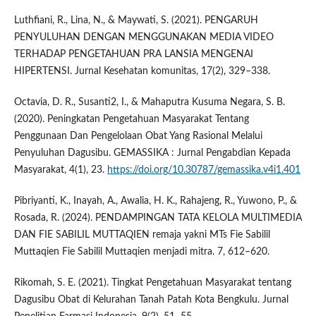
Luthfiani, R., Lina, N., & Maywati, S. (2021). PENGARUH
PENYULUHAN DENGAN MENGGUNAKAN MEDIA VIDEO
TERHADAP PENGETAHUAN PRA LANSIA MENGENAI
HIPERTENSI. Jurnal Kesehatan komunitas, 17(2), 329–338.
Octavia, D. R., Susanti2, I., & Mahaputra Kusuma Negara, S. B.
(2020). Peningkatan Pengetahuan Masyarakat Tentang
Penggunaan Dan Pengelolaan Obat Yang Rasional Melalui
Penyuluhan Dagusibu. GEMASSIKA : Jurnal Pengabdian Kepada
Masyarakat, 4(1), 23.
https://doi.org/10.30787/gemassika.v4i1.401
Pibriyanti, K., Inayah, A., Awalia, H. K., Rahajeng, R., Yuwono, P., &
Rosada, R. (2024). PENDAMPINGAN TATA KELOLA MULTIMEDIA
DAN FIE SABILIL MUTTAQIEN remaja yakni MTs Fie Sabilil
Muttaqien Fie Sabilil Muttaqien menjadi mitra. 7, 612–620.
Rikomah, S. E. (2021). Tingkat Pengetahuan Masyarakat tentang
Dagusibu Obat di Kelurahan Tanah Patah Kota Bengkulu. Jurnal