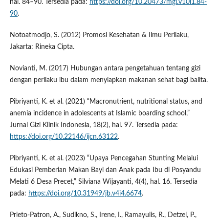
hal. 84–90. Tersedia pada:
https://doi.org/10.20473/mgi.v10i1.84-
90
.
Notoatmodjo, S. (2012) Promosi Kesehatan & Ilmu Perilaku,
Jakarta: Rineka Cipta.
Novianti, M. (2017) Hubungan antara pengetahuan tentang gizi
dengan perilaku ibu dalam menyiapkan makanan sehat bagi balita.
Pibriyanti, K. et al. (2021) “Macronutrient, nutritional status, and
anemia incidence in adolescents at Islamic boarding school,”
Jurnal Gizi Klinik Indonesia, 18(2), hal. 97. Tersedia pada:
https://doi.org/10.22146/ijcn.63122
.
Pibriyanti, K. et al. (2023) “Upaya Pencegahan Stunting Melalui
Edukasi Pemberian Makan Bayi dan Anak pada Ibu di Posyandu
Melati 6 Desa Precet,” Silviana Wijayanti, 4(4), hal. 16. Tersedia
pada:
https://doi.org/10.31949/jb.v4i4.6674
.
Prieto-Patron, A., Sudikno, S., Irene, I., Ramayulis, R., Detzel, P.,