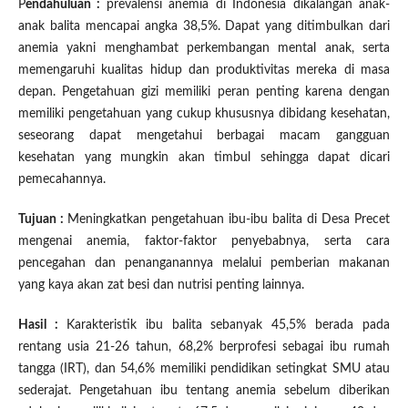
P
endahuluan :
prevalensi anemia di Indonesia dikalangan anak-
anak balita mencapai angka 38,5%. Dapat yang ditimbulkan dari
anemia yakni menghambat perkembangan mental anak, serta
memengaruhi kualitas hidup dan produktivitas mereka di masa
depan. Pengetahuan gizi memiliki peran penting karena dengan
memiliki pengetahuan yang cukup khususnya dibidang kesehatan,
seseorang dapat mengetahui berbagai macam gangguan
kesehatan yang mungkin akan timbul sehingga dapat dicari
pemecahannya.
Tujuan :
Meningkatkan pengetahuan ibu-ibu balita di Desa Precet
mengenai anemia, faktor-faktor penyebabnya, serta cara
pencegahan dan penanganannya melalui pemberian makanan
yang kaya akan zat besi dan nutrisi penting lainnya.
Hasil :
Karakteristik ibu balita sebanyak 45,5% berada pada
rentang usia 21-26 tahun, 68,2% berprofesi sebagai ibu rumah
tangga (IRT), dan 54,6% memiliki pendidikan setingkat SMU atau
sederajat. Pengetahuan ibu tentang anemia sebelum diberikan