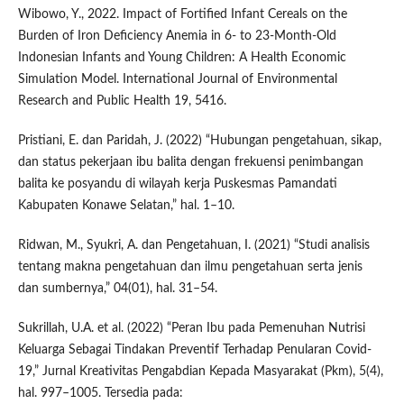
Wibowo, Y., 2022. Impact of Fortified Infant Cereals on the
Burden of Iron Deficiency Anemia in 6- to 23-Month-Old
Indonesian Infants and Young Children: A Health Economic
Simulation Model. International Journal of Environmental
Research and Public Health 19, 5416.
Pristiani, E. dan Paridah, J. (2022) “Hubungan pengetahuan, sikap,
dan status pekerjaan ibu balita dengan frekuensi penimbangan
balita ke posyandu di wilayah kerja Puskesmas Pamandati
Kabupaten Konawe Selatan,” hal. 1–10.
Ridwan, M., Syukri, A. dan Pengetahuan, I. (2021) “Studi analisis
tentang makna pengetahuan dan ilmu pengetahuan serta jenis
dan sumbernya,” 04(01), hal. 31–54.
Sukrillah, U.A. et al. (2022) “Peran Ibu pada Pemenuhan Nutrisi
Keluarga Sebagai Tindakan Preventif Terhadap Penularan Covid-
19,” Jurnal Kreativitas Pengabdian Kepada Masyarakat (Pkm), 5(4),
hal. 997–1005. Tersedia pada: