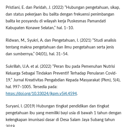
Pristiani, E. dan Paridah, J. (2022) “Hubungan pengetahuan, sikap,
dan status pekerjaan ibu balita dengan frekuensi penimbangan
balita ke posyandu di wilayah kerja Puskesmas Pamandati
Kabupaten Konawe Selatan,” hal. 1–10.
Ridwan, M., Syukri, A. dan Pengetahuan, I. (2021) “Studi analisis
tentang makna pengetahuan dan ilmu pengetahuan serta jenis
dan sumbernya,” 04(01), hal. 31–54.
Sukrillah, U.A. et al. (2022) “Peran Ibu pada Pemenuhan Nutrisi
Keluarga Sebagai Tindakan Preventif Terhadap Penularan Covid-
19,” Jurnal Kreativitas Pengabdian Kepada Masyarakat (Pkm), 5(4),
hal. 997–1005. Tersedia pada:
https://doi.org/10.33024/jkpm.v5i4.4594
.
Suryani, I. (2019) Hubungan tingkat pendidikan dan tingkat
pengetahuan ibu yang memiliki bayi usia di bawah 1 tahun dengan
kelengkapan imunisasi dasar di Desa Salam Jaya Subang tahun
2019.