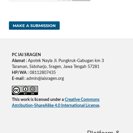
MAKE A SUBMISSION
PC IAI SRAGEN
Alamat :
Apotek Nayla Jl. Pungkruk-Gabugan km 3
Taraman, Sidoharjo, Sragen, Jawa Tengah 57281
HP/WA :
08112807435
E-mail :
admin@iaisragen.org
This work is licensed under a
Creative Commons
Attribution-ShareAlike 4.0 International License
.