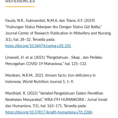
REFERENCES
Fauzia, N.R., Sukmandari, N.M.A. dan Triana, K.Y. (2019)
“Hubungan Status Pekerjaan Ibu Dengan Status Gizi Balita,”
Journal Center of Research Publication in Midwifery and Nursing,
3(1), hal. 28–32. Tersedia pada:
https://doi.org/10.36474/caring.v3i1.101
.
Linawati, H. et al. (2021) “Pengetahuan , Sikap , dan Perilaku
Pencegahan COVID-19 Mahasiswa,” hal. 125–132.
Manikam, N.R.M., 2021. Known facts: iron deficiency in
Indonesia. World Nutrition Journal 5, 1–9.
Mardhiati, R. (2022) “Variabel Pengetahuan Dalam Penelitian
Kesehatan Masyarakat,” IKRA-ITH HUMANIORA : Jurnal Sosial
dan Humaniora, 7(1), hal. 163–171. Tersedia pada:
https://doi.org/10.37817/ikraith-humaniora.v7i1.2286
.