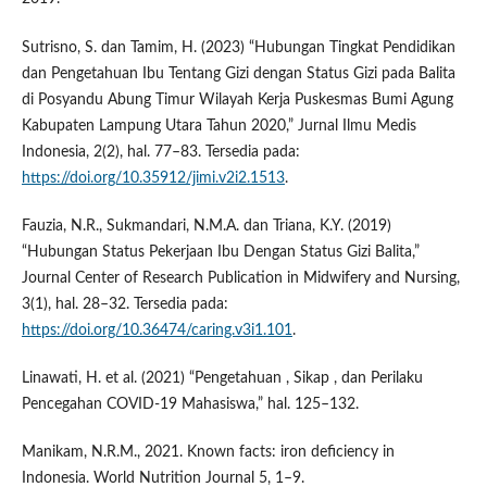
Sutrisno, S. dan Tamim, H. (2023) “Hubungan Tingkat Pendidikan
dan Pengetahuan Ibu Tentang Gizi dengan Status Gizi pada Balita
di Posyandu Abung Timur Wilayah Kerja Puskesmas Bumi Agung
Kabupaten Lampung Utara Tahun 2020,” Jurnal Ilmu Medis
Indonesia, 2(2), hal. 77–83. Tersedia pada:
https://doi.org/10.35912/jimi.v2i2.1513
.
Fauzia, N.R., Sukmandari, N.M.A. dan Triana, K.Y. (2019)
“Hubungan Status Pekerjaan Ibu Dengan Status Gizi Balita,”
Journal Center of Research Publication in Midwifery and Nursing,
3(1), hal. 28–32. Tersedia pada:
https://doi.org/10.36474/caring.v3i1.101
.
Linawati, H. et al. (2021) “Pengetahuan , Sikap , dan Perilaku
Pencegahan COVID-19 Mahasiswa,” hal. 125–132.
Manikam, N.R.M., 2021. Known facts: iron deficiency in
Indonesia. World Nutrition Journal 5, 1–9.