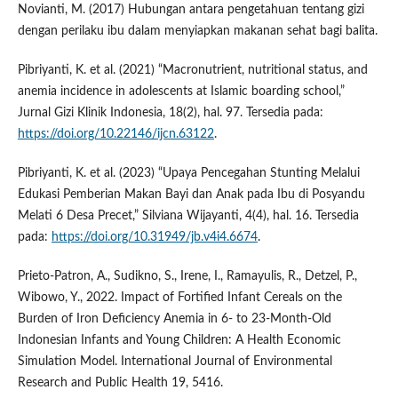
Novianti, M. (2017) Hubungan antara pengetahuan tentang gizi
dengan perilaku ibu dalam menyiapkan makanan sehat bagi balita.
Pibriyanti, K. et al. (2021) “Macronutrient, nutritional status, and
anemia incidence in adolescents at Islamic boarding school,”
Jurnal Gizi Klinik Indonesia, 18(2), hal. 97. Tersedia pada:
https://doi.org/10.22146/ijcn.63122
.
Pibriyanti, K. et al. (2023) “Upaya Pencegahan Stunting Melalui
Edukasi Pemberian Makan Bayi dan Anak pada Ibu di Posyandu
Melati 6 Desa Precet,” Silviana Wijayanti, 4(4), hal. 16. Tersedia
pada:
https://doi.org/10.31949/jb.v4i4.6674
.
Prieto-Patron, A., Sudikno, S., Irene, I., Ramayulis, R., Detzel, P.,
Wibowo, Y., 2022. Impact of Fortified Infant Cereals on the
Burden of Iron Deficiency Anemia in 6- to 23-Month-Old
Indonesian Infants and Young Children: A Health Economic
Simulation Model. International Journal of Environmental
Research and Public Health 19, 5416.