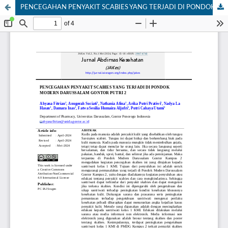
PENCEGAHAN PENYAKIT SCABIES YANG TERJADI DI PONDOK MODERN DARUSSALAM GONTOR PUTRI 2