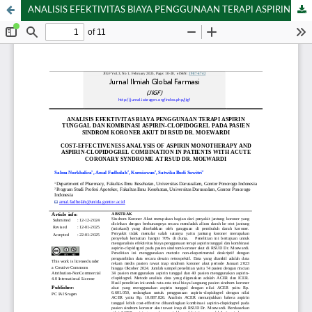
ANALISIS EFEKTIVITAS BIAYA PENGGUNAAN TERAPI ASPIRIN TUNGGAL DAN KOMBINASI ASPIRIN-CLOPIDOGREL PADA PASIEN SINDROM KORONER AKUT DI RSUD DR. MOEWARDI