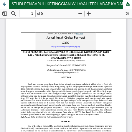
STUDI PENGARUH KETINGGIAN WILAYAH TERHADAP KADAR SAPONIN PADA LABU AIR (Lagenaria siceraria (Molina) Standl) DAERAH PACET DAN PURI, MOJOKERTO JAWA TIMUR