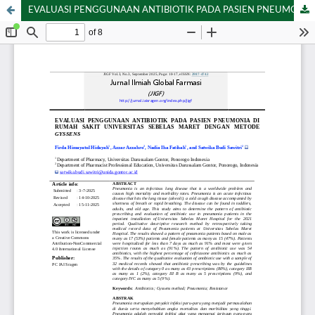
EVALUASI PENGGUNAAN ANTIBIOTIK PADA PASIEN PNEUMONIA DI RUMAH SAKIT UNIVERSITAS SEBELAS MARET DENGAN METODE GYSSENS