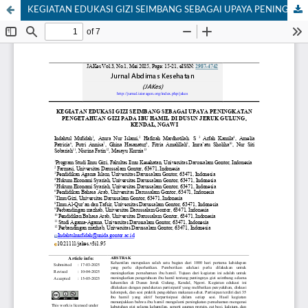
KEGIATAN EDUKASI GIZI SEIMBANG SEBAGAI UPAYA PENINGKATAN PENGETAHUAN GIZI PADA IBU HAMIL DI DUSUN JERUK GULUNG, KENDAL, NGAWI